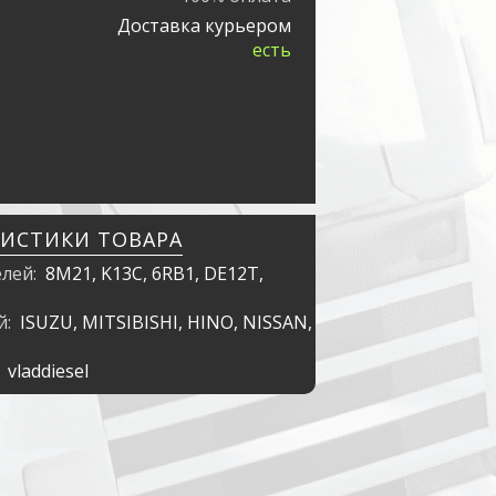
Доставка курьером
есть
РИСТИКИ ТОВАРА
елей:
8M21, K13C, 6RB1, DE12T,
й:
ISUZU, MITSIBISHI, HINO, NISSAN,
:
vladdiesel