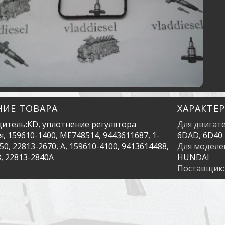
НИЕ ТОВАРА
ХАРАКТЕ
итель:KD, уплотнение регулятора
Для двигат
, 159610-1400, ME748514, 9443611687, 1-
6DAD, 6D40
50, 22813-2670, A, 159610-4100, 9413614488,
Для моделе
, 22813-2840A
HUNDAI
Поставщик