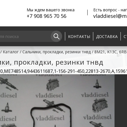
Мы ждем вашего звонка
Есть вопрос - на
+7 908 965 70 56
vladdiesel@ma
КОНТАКТЫ
ДОСТАВКА
С
/
Каталог
/
Сальники, прокладки, резинки тнвд
/
8M21, K13C, 6RB1
ки, прокладки, резинки тнвд
0,ME748514,9443611687,1-156-291-450,22813-2670,A,159