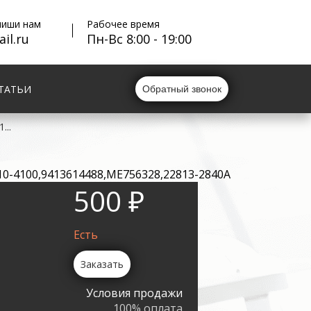
пиши нам
Рабочее время
il.ru
Пн-Вс 8:00 - 19:00
ТАТЬИ
Обратный звонок
...
610-4100,9413614488,ME756328,22813-2840A
500 ₽
Есть
Заказать
Условия продажи
100% оплата