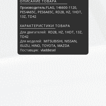
ОПИСАНИЕ ТОВАРА
Производитель:FLAG, 146600-1120,
PES4A65C, PES6A65C, RD28, HZ, 1HDT,
13Z, TD42
ХАРАКТЕРИСТИКИ ТОВАРА
Для двигателей:
RD28, HZ, 1HDT, 13Z,
TD42
Для моделей:
MITSUBISHI, NISSAN,
ISUZU, HINO, TOYOTA, MAZDA
Поставщик:
vladdiesel