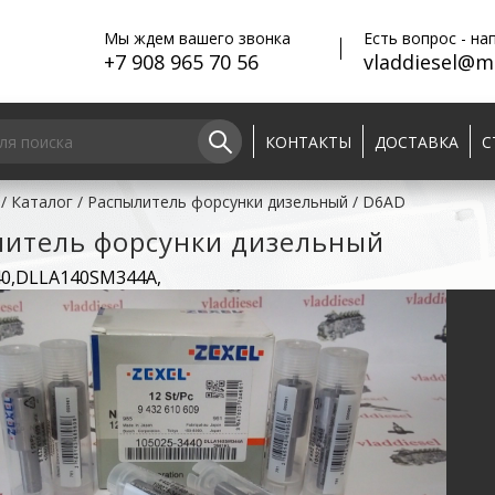
Мы ждем вашего звонка
Есть вопрос - на
+7 908 965 70 56
vladdiesel@ma
КОНТАКТЫ
ДОСТАВКА
С
/
Каталог
/
Распылитель форсунки дизельный
/
D6AD
литель форсунки дизельный
40,DLLA140SM344A,