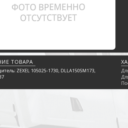
НИЕ ТОВАРА
Х
итель: ZEXEL 105025-1730, DLLA150SM173,
Дл
37
Дл
По