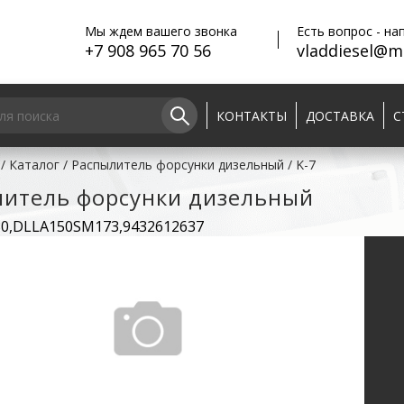
Мы ждем вашего звонка
Есть вопрос - на
+7 908 965 70 56
vladdiesel@ma
КОНТАКТЫ
ДОСТАВКА
С
/
Каталог
/
Распылитель форсунки дизельный
/
K-7
литель форсунки дизельный
30,DLLA150SM173,9432612637