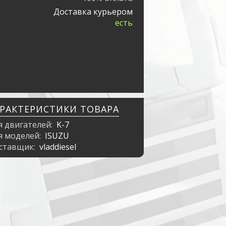
Доставка курьером
есть
АРАКТЕРИСТИКИ ТОВАРА
я двигателей:
K-7
я моделей:
ISUZU
ставщик:
vladdiesel