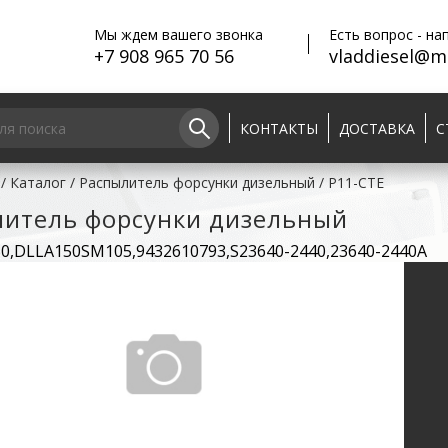
Мы ждем вашего звонка
Есть вопрос - на
+7 908 965 70 56
vladdiesel@ma
КОНТАКТЫ
ДОСТАВКА
С
/
Каталог
/
Распылитель форсунки дизельный
/
P11-CTE
литель форсунки дизельный
50,DLLA150SM105,9432610793,S23640-2440,23640-2440A