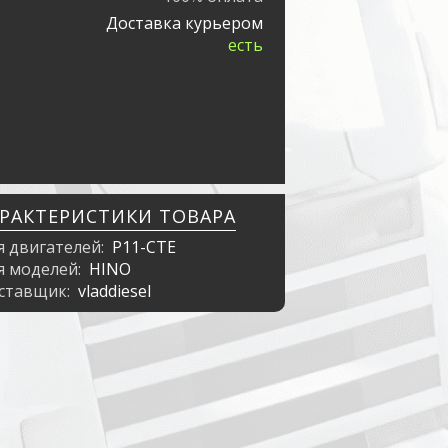
Доставка курьером
есть
АРАКТЕРИСТИКИ ТОВАРА
я двигателей:
P11-CTE
я моделей:
HINO
ставщик:
vladdiesel