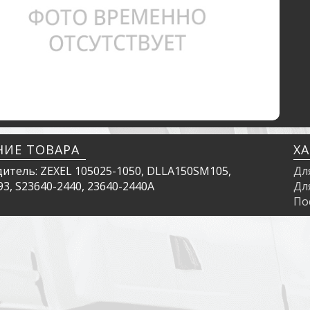
НИЕ ТОВАРА
Х
итель: ZEXEL 105025-1050, DLLA150SM105,
Дл
3, S23640-2440, 23640-2440A
Дл
По