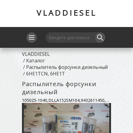
VLADDIESEL
VLADDIESEL
/
Каталог
/
Распылитель форсунки дизельный
/
6HE1TCN, 6HE1T
Распылитель форсунки
дизельный
105025-1040,DLLA152SM104,9432611450,5-873-106-280,8943959890,105019-0760,1-153-190-140,9432612567