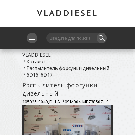
VLADDIESEL
VLADDIESEL
/
Каталог
/
Распылитель форсунки дизельный
/
6D16, 6D17
Распылитель форсунки
дизельный
105025-0040,DLLA160SM004,ME738507,105019-0340,ME738456,9432611141