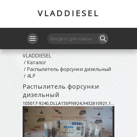
VLADDIESEL
VLADDIESEL
/
Каталог
/
Распылитель форсунки дизельный
/
4LP
Распылитель форсунки
дизельный
105017-9240,DLLA150PN924,9432610921,11487153000,105017-9310,DLLA150PN931,9432612896,11487153001