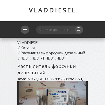
VLADDIESEL
VLADDIESEL
/
Каталог
/
Распылитель форсунки дизельный
/
4D31, 4D31-T 4D31, 4D31T
Распылитель форсунки
дизельный
105017-3120,DLLA158PN312,9432612721,ME755426