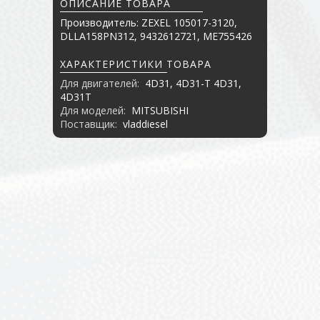
ОПИСАНИЕ ТОВАРА
Производитель: ZEXEL 105017-3120,
DLLA158PN312, 9432612721, ME755426
ХАРАКТЕРИСТИКИ ТОВАРА
Для двигателей:
4D31, 4D31-T 4D31,
4D31T
Для моделей:
MITSUBISHI
Поставщик:
vladdiesel