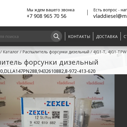
Мы ждем вашего звонка
Есть вопрос - на
+7 908 965 70 56
vladdiesel@ma
КОНТАКТЫ
ДОСТАВКА
С
/
Каталог
/
Распылитель форсунки дизельный
/
4JG1-T, 4JG1-TPW
литель форсунки дизельный
80,DLLA147PN288,9432610882,8-972-413-620