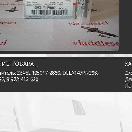
НИЕ ТОВАРА
Х
итель: ZEXEL 105017-2880, DLLA147PN288,
Дл
2, 8-972-413-620
Дл
По