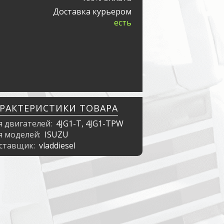
Доставка курьером
есть
АРАКТЕРИСТИКИ ТОВАРА
я двигателей:
4JG1-T, 4JG1-TPW
я моделей:
ISUZU
ставщик:
vladdiesel