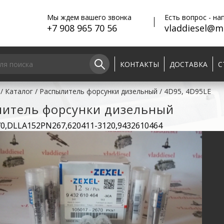
Мы ждем вашего звонка
Есть вопрос - на
+7 908 965 70 56
vladdiesel@ma
КОНТАКТЫ
ДОСТАВКА
С
/
Каталог
/
Распылитель форсунки дизельный
/
4D95, 4D95LE
литель форсунки дизельный
70,DLLA152PN267,620411-3120,9432610464