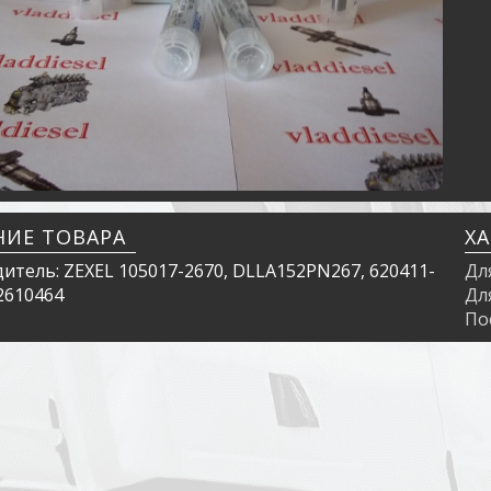
НИЕ ТОВАРА
Х
итель: ZEXEL 105017-2670, DLLA152PN267, 620411-
Дл
2610464
Дл
По