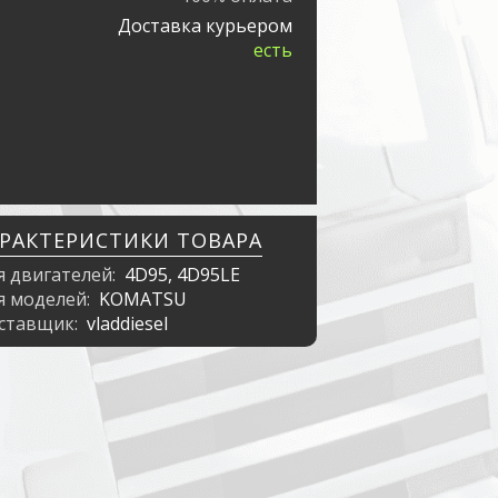
Доставка курьером
есть
АРАКТЕРИСТИКИ ТОВАРА
я двигателей:
4D95, 4D95LE
я моделей:
KOMATSU
ставщик:
vladdiesel