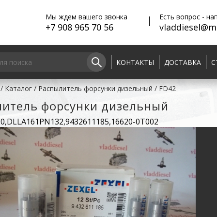
Мы ждем вашего звонка
Есть вопрос - на
+7 908 965 70 56
vladdiesel@ma
КОНТАКТЫ
ДОСТАВКА
С
/
Каталог
/
Распылитель форсунки дизельный
/
FD42
литель форсунки дизельный
20,DLLA161PN132,9432611185,16620-0T002