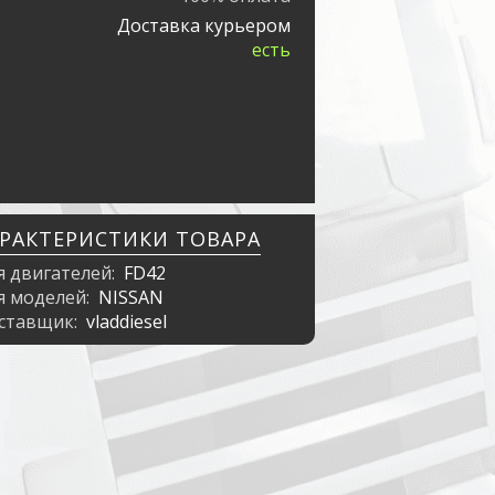
Доставка курьером
есть
АРАКТЕРИСТИКИ ТОВАРА
я двигателей:
FD42
я моделей:
NISSAN
ставщик:
vladdiesel