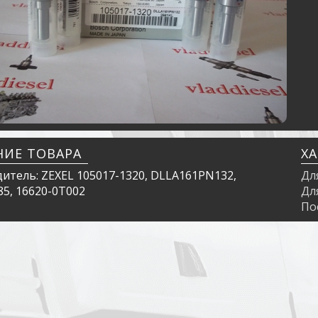
НИЕ ТОВАРА
Х
итель: ZEXEL 105017-1320, DLLA161PN132,
Дл
85, 16620-0T002
Дл
По