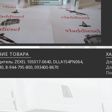
НИЕ ТОВАРА
Х
итель: ZEXEL 105017-0640, DLLA154PN064,
Дл
0, 8-944-795-800, 093400-8670
Дл
По