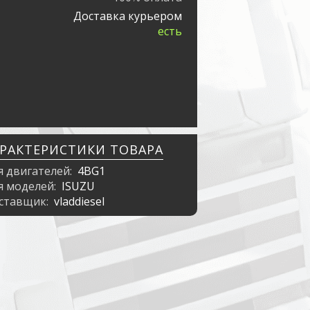
Доставка курьером
есть
АРАКТЕРИСТИКИ ТОВАРА
я двигателей:
4BG1
я моделей:
ISUZU
ставщик:
vladdiesel