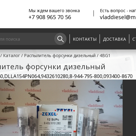
Мы ждем вашего звонка
Есть вопрос - на
+7 908 965 70 56
vladdiesel@ma
КОНТАКТЫ
ДОСТАВКА
С
/
Каталог
/
Распылитель форсунки дизельный
/
4BG1
литель форсунки дизельный
0,DLLA154PN064,9432610280,8-944-795-800,093400-8670