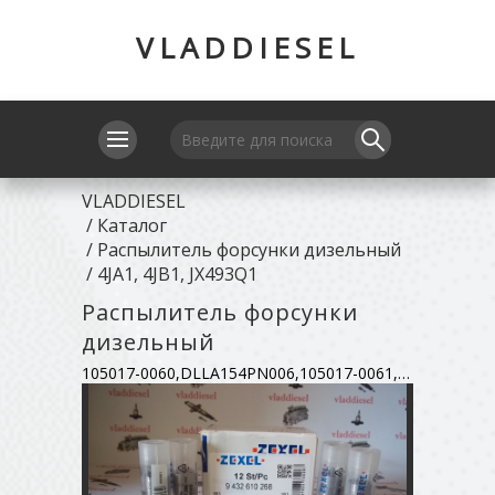
VLADDIESEL
VLADDIESEL
/
Каталог
/
Распылитель форсунки дизельный
/
4JA1, 4JB1, JX493Q1
Распылитель форсунки
дизельный
105017-0060,DLLA154PN006,105017-0061,9432610050,8942479370