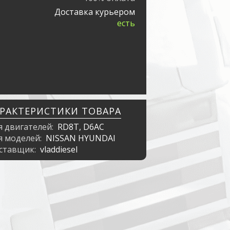
Доставка курьером
есть
АРАКТЕРИСТИКИ ТОВАРА
я двигателей:
RD8T, D6AC
я моделей:
NISSAN HYUNDAI
ставщик:
vladdiesel