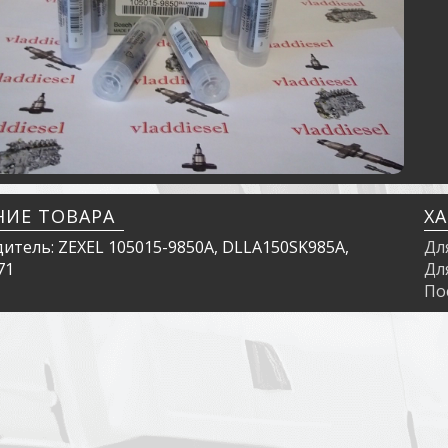
НИЕ ТОВАРА
Х
итель: ZEXEL 105015-9850A, DLLA150SK985A,
Дл
71
Дл
По