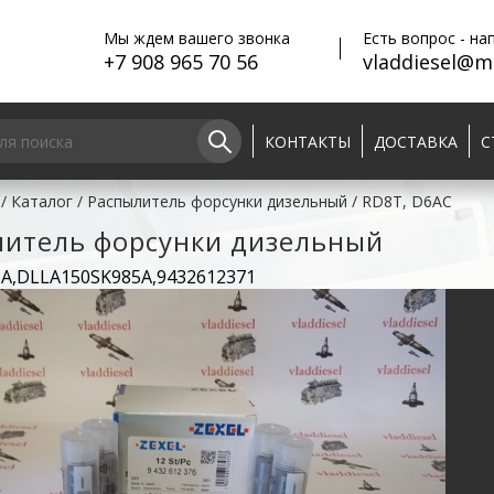
Мы ждем вашего звонка
Есть вопрос - на
+7 908 965 70 56
vladdiesel@ma
КОНТАКТЫ
ДОСТАВКА
С
/
Каталог
/
Распылитель форсунки дизельный
/
RD8T, D6AC
литель форсунки дизельный
5A,DLLA150SK985A,9432612371