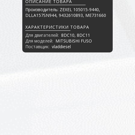
ОПИСАНИЕ ТОВАРА
Производитель: ZEXEL 105015-9440,
DLLA157SN944, 9432610893, ME731660
ХАРАКТЕРИСТИКИ ТОВАРА
Для двигателей:
8DC10, 8DC11
Для моделей:
MITSUBISHI FUSO
Поставщик:
vladdiesel