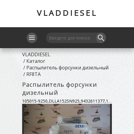
VLADDIESEL
VLADDIESEL
/
Каталог
/
Распылитель форсунки дизельный
/
RF8TA
Распылитель форсунки
дизельный
105015-9250,DLLA152SN925,9432611377,1662097067,105019-0250