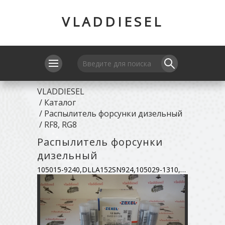
VLADDIESEL
VLADDIESEL
/
Каталог
/
Распылитель форсунки дизельный
/
RF8, RG8
Распылитель форсунки
дизельный
105015-9240,DLLA152SN924,105029-1310,9432611376,16620-97066