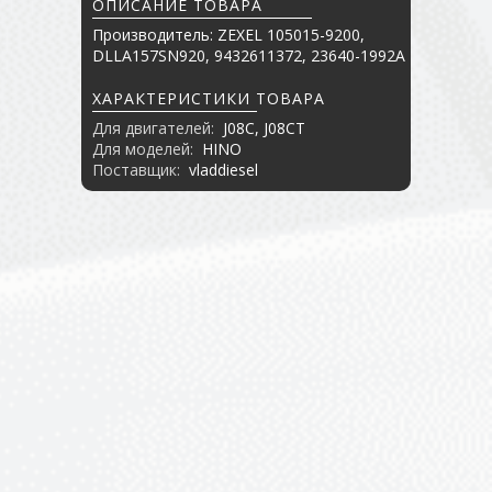
ОПИСАНИЕ ТОВАРА
Производитель: ZEXEL 105015-9200,
DLLA157SN920, 9432611372, 23640-1992A
ХАРАКТЕРИСТИКИ ТОВАРА
Для двигателей:
J08C, J08CT
Для моделей:
HINO
Поставщик:
vladdiesel