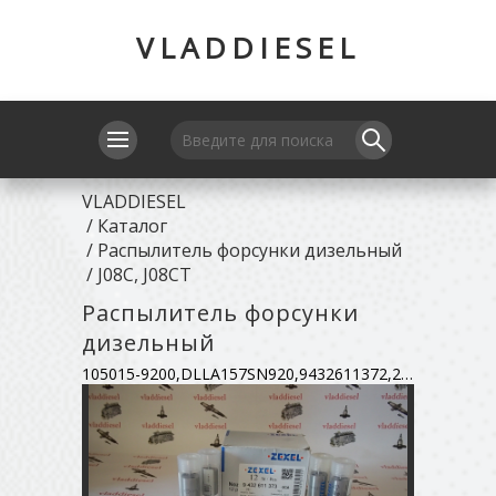
VLADDIESEL
VLADDIESEL
/
Каталог
/
Распылитель форсунки дизельный
/
J08C, J08CT
Распылитель форсунки
дизельный
105015-9200,DLLA157SN920,9432611372,23640-1992A