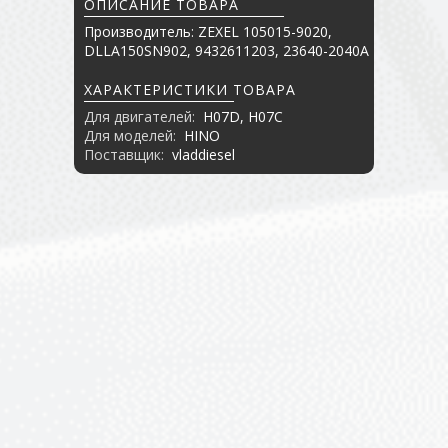
ОПИСАНИЕ ТОВАРА
Производитель: ZEXEL 105015-9020,
DLLA150SN902, 9432611203, 23640-2040A
ХАРАКТЕРИСТИКИ ТОВАРА
Для двигателей:
H07D, H07C
Для моделей:
HINO
Поставщик:
vladdiesel