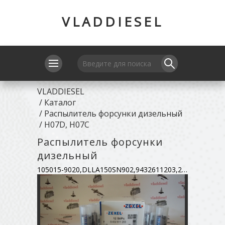
VLADDIESEL
VLADDIESEL
/
Каталог
/
Распылитель форсунки дизельный
/
H07D, H07C
Распылитель форсунки
дизельный
105015-9020,DLLA150SN902,9432611203,23640-2040A