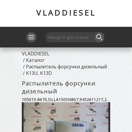
VLADDIESEL
VLADDIESEL
/
Каталог
/
Распылитель форсунки дизельный
/
K13U, K13D
Распылитель форсунки
дизельный
105015-8670,DLLA150SN867,9432611217,23640-1910A,105019-0030