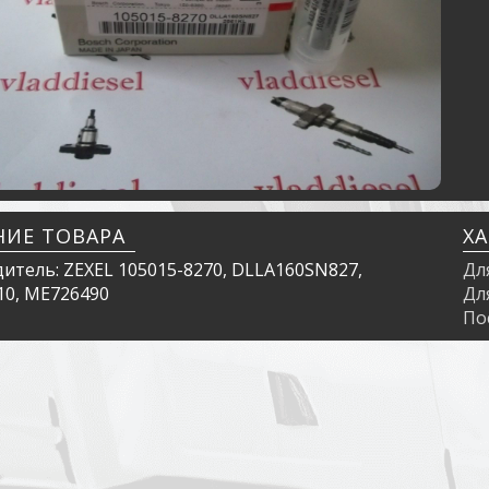
НИЕ ТОВАРА
Х
итель: ZEXEL 105015-8270, DLLA160SN827,
Дл
10, ME726490
Дл
По