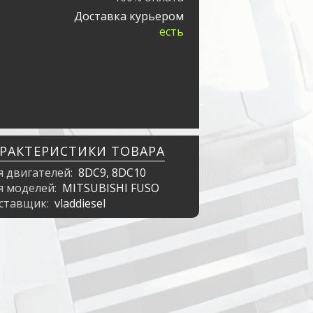
Доставка курьером
есть
АРАКТЕРИСТИКИ ТОВАРА
я двигателей:
8DC9, 8DC10
я моделей:
MITSUBISHI FUSO
ставщик:
vladdiesel