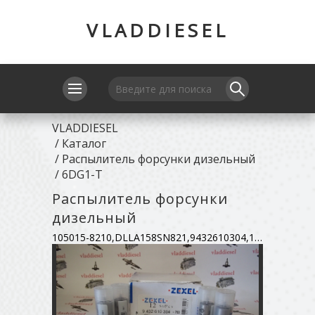
VLADDIESEL
VLADDIESEL
/
Каталог
/
Распылитель форсунки дизельный
/
6DG1-T
Распылитель форсунки
дизельный
105015-8210,DLLA158SN821,9432610304,1-153-112-080