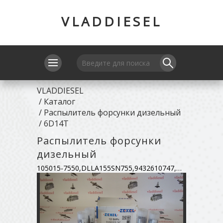
VLADDIESEL
VLADDIESEL
/
Каталог
/
Распылитель форсунки дизельный
/
6D14T
Распылитель форсунки
дизельный
105015-7550,DLLA155SN755,9432610747,ME723434