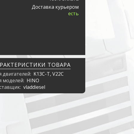
Доставка курьером
есть
АРАКТЕРИСТИКИ ТОВАРА
я двигателей:
K13C-T, V22C
я моделей:
HINO
ставщик:
vladdiesel