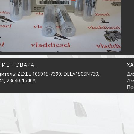
НИЕ ТОВАРА
Х
итель: ZEXEL 105015-7390, DLLA150SN739,
Дл
41, 23640-1640A
Дл
По