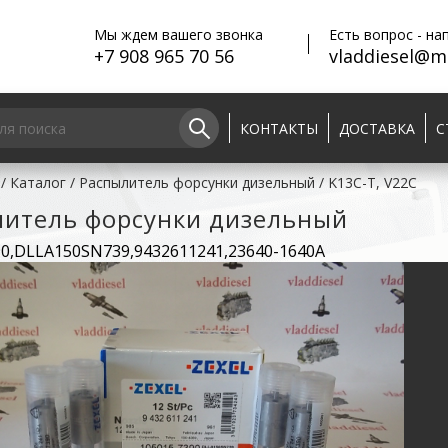
Мы ждем вашего звонка
Есть вопрос - на
+7 908 965 70 56
vladdiesel@ma
КОНТАКТЫ
ДОСТАВКА
С
/
Каталог
/
Распылитель форсунки дизельный
/
K13C-T, V22C
литель форсунки дизельный
90,DLLA150SN739,9432611241,23640-1640A