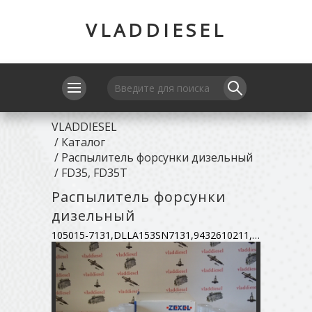
VLADDIESEL
VLADDIESEL
/
Каталог
/
Распылитель форсунки дизельный
/
FD35, FD35T
Распылитель форсунки
дизельный
105015-7131,DLLA153SN7131,9432610211,16620-01T61