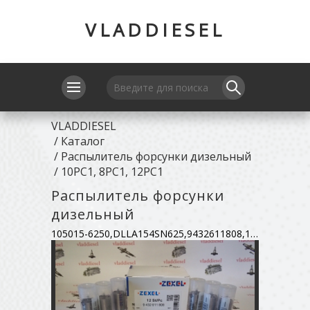
VLADDIESEL
VLADDIESEL
/
Каталог
/
Распылитель форсунки дизельный
/
10PC1, 8PC1, 12PC1
Распылитель форсунки
дизельный
105015-6250,DLLA154SN625,9432611808,1-153-111-590,105015-6651,9432611798,1-153-001-632