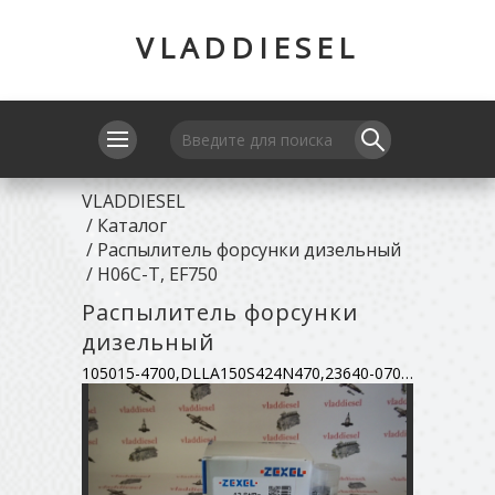
VLADDIESEL
VLADDIESEL
/
Каталог
/
Распылитель форсунки дизельный
/
H06C-T, EF750
Распылитель форсунки
дизельный
105015-4700,DLLA150S424N470,23640-0704A,23640-1330A,9432610439