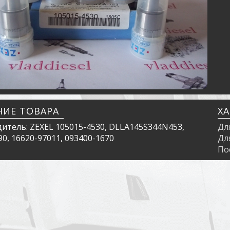
НИЕ ТОВАРА
Х
итель: ZEXEL 105015-4530, DLLA145S344N453,
Дл
0, 16620-97011, 093400-1670
Дл
По