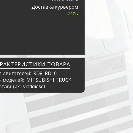
Доставка курьером
есть
АРАКТЕРИСТИКИ ТОВАРА
я двигателей:
RD8, RD10
я моделей:
MITSUBISHI TRUCK
ставщик:
vladdiesel