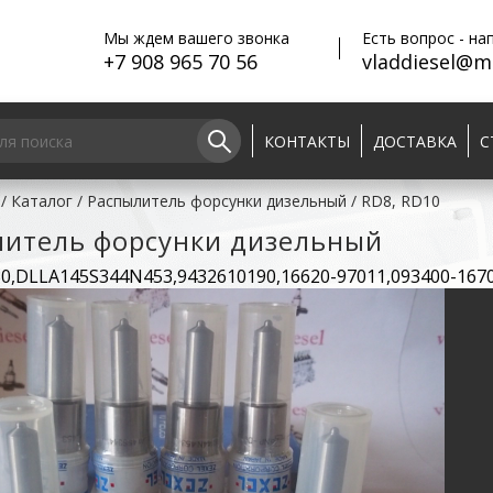
Мы ждем вашего звонка
Есть вопрос - на
+7 908 965 70 56
vladdiesel@ma
КОНТАКТЫ
ДОСТАВКА
С
/
Каталог
/
Распылитель форсунки дизельный
/
RD8, RD10
литель форсунки дизельный
30,DLLA145S344N453,9432610190,16620-97011,093400-167