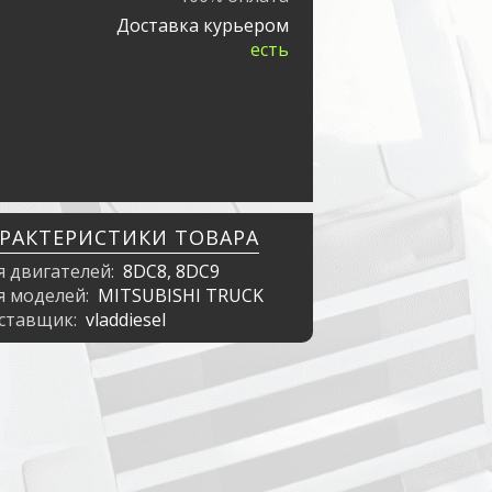
Доставка курьером
есть
АРАКТЕРИСТИКИ ТОВАРА
я двигателей:
8DC8, 8DC9
я моделей:
MITSUBISHI TRUCK
ставщик:
vladdiesel