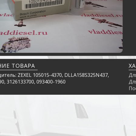
НИЕ ТОВАРА
Х
итель: ZEXEL 105015-4370, DLLA158S325N437,
Дл
0, 3126133700, 093400-1960
Дл
По