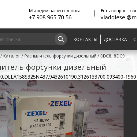
Мы ждем вашего звонка
Есть вопрос - на
+7 908 965 70 56
vladdiesel@ma
КОНТАКТЫ
ДОСТАВКА
С
/
Каталог
/
Распылитель форсунки дизельный
/
8DC8, 8DC9
литель форсунки дизельный
70,DLLA158S325N437,9432610190,3126133700,093400-1960