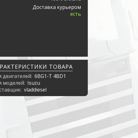
Доставка курьером
есть
АРАКТЕРИСТИКИ ТОВАРА
я двигателей:
6BG1-T 4BD1
я моделей:
Isuzu
ставщик:
vladdiesel