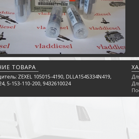
НИЕ ТОВАРА
Х
итель: ZEXEL 105015-4190, DLLA154S334N419,
Дл
4, 5-153-110-200, 9432610024
Дл
По