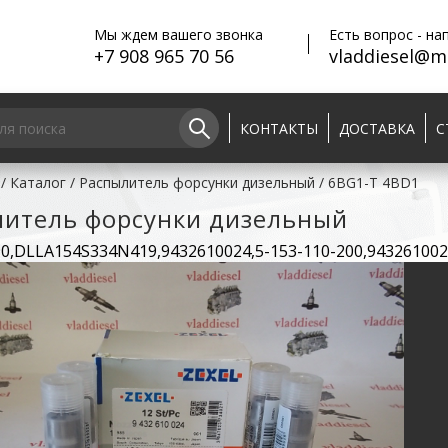
Мы ждем вашего звонка
Есть вопрос - на
+7 908 965 70 56
vladdiesel@ma
КОНТАКТЫ
ДОСТАВКА
С
/
Каталог
/
Распылитель форсунки дизельный
/
6BG1-T 4BD1
литель форсунки дизельный
90,DLLA154S334N419,9432610024,5-153-110-200,94326100