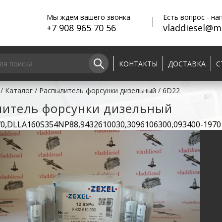
Мы ждем вашего звонка
Есть вопрос - на
+7 908 965 70 56
vladdiesel@ma
КОНТАКТЫ
ДОСТАВКА
С
/
Каталог
/
Распылитель форсунки дизельный
/
6D22
литель форсунки дизельный
70,DLLA160S354NP88,9432610030,3096106300,093400-1970