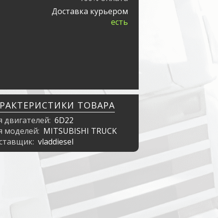
Доставка курьером
есть
АРАКТЕРИСТИКИ ТОВАРА
я двигателей:
6D22
я моделей:
MITSUBISHI TRUCK
ставщик:
vladdiesel