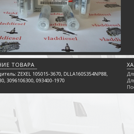
НИЕ ТОВАРА
Х
итель: ZEXEL 105015-3670, DLLA160S354NP88,
Дл
0, 3096106300, 093400-1970
Дл
По