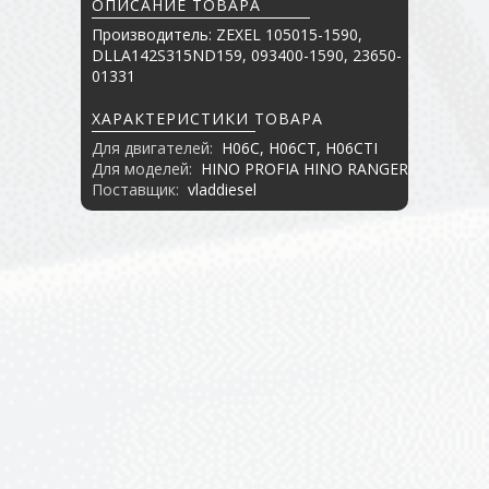
ОПИСАНИЕ ТОВАРА
Производитель: ZEXEL 105015-1590,
DLLA142S315ND159, 093400-1590, 23650-
01331
ХАРАКТЕРИСТИКИ ТОВАРА
Для двигателей:
H06C, H06CT, H06CTI
Для моделей:
HINO PROFIA HINO RANGER
Поставщик:
vladdiesel