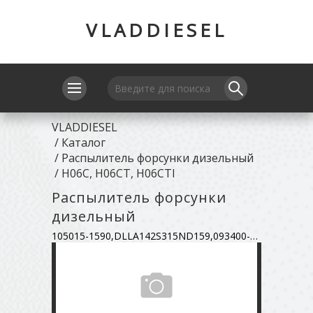
VLADDIESEL
VLADDIESEL
/
Каталог
/
Распылитель форсунки дизельный
/
H06C, H06CT, H06CTI
Распылитель форсунки
дизельный
105015-1590,DLLA142S315ND159,093400-1590,23650-01331