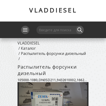
VLADDIESEL
VLADDIESEL
/
Каталог
/
Распылитель форсунки дизельный
/
Распылитель форсунки
дизельный
105000-1080,DN0SD211,9432610002,16620V0700,16620Z5000,8853172104,236501160A,6302170020,9-153-110-420