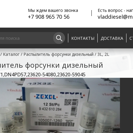
Мы ждем вашего звонка
Есть вопрос - на
+7 908 965 70 56
vladdiesel@ma
КОНТАКТЫ
ДОСТАВКА
С
/
Каталог
/
Распылитель форсунки дизельный
/
3L, 2L
литель форсунки дизельный
71,DN4PD57,23620-54080,23620-59045