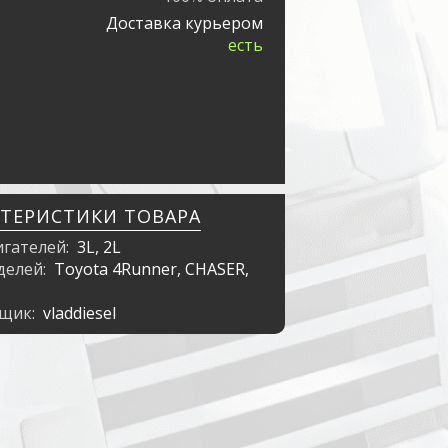
Доставка курьером
есть
КТЕРИСТИКИ ТОВАРА
игателей:
3L, 2L
делей:
Toyota 4Runner, CHASER,
вщик:
vladdiesel