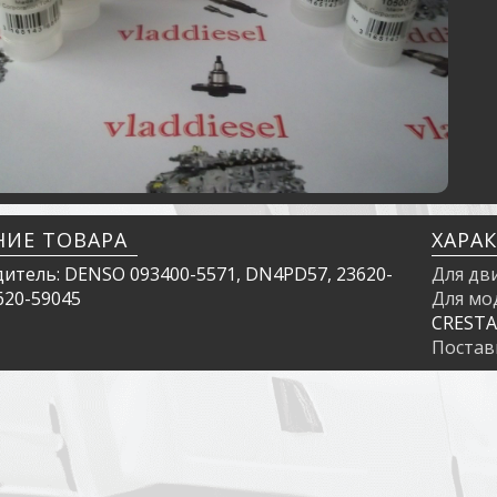
НИЕ ТОВАРА
ХАРА
итель: DENSO 093400-5571, DN4PD57, 23620-
Для дв
620-59045
Для мо
CRESTA
Поста