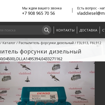
Мы ждем вашего звонка
Есть вопрос - на
+7 908 965 70 56
vladdiesel@ma
КОНТАКТЫ
ДОСТАВКА
С
/
Каталог
/
Распылитель форсунки дизельный
/
F3L913, F6L912
литель форсунки дизельный
0(04500),DLLA149S394,0433271162