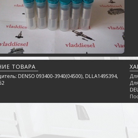
НИЕ ТОВАРА
ХА
итель: DENSO 093400-3940(04500), DLLA149S394,
Дл
62
Дл
DE
По