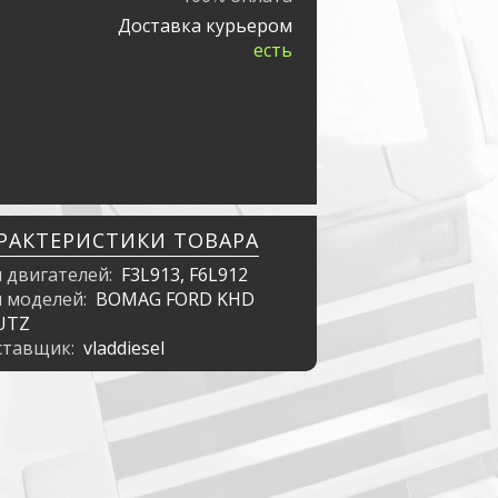
Доставка курьером
есть
РАКТЕРИСТИКИ ТОВАРА
я двигателей:
F3L913, F6L912
я моделей:
BOMAG FORD KHD
UTZ
ставщик:
vladdiesel