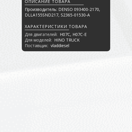
ОПИСАНИЕ ТОВАРА
Производитель: DENSO 093400-2170,
DLLA155SND217, S2365-01530-A
ХАРАКТЕРИСТИКИ ТОВАРА
Для двигателей:
H07C, H07C-E
Для моделей:
HINO TRUCK
Поставщик:
vladdiesel