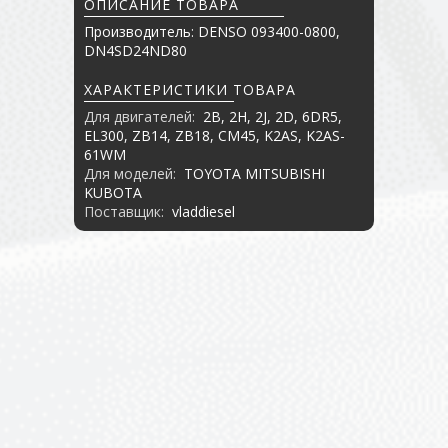
ОПИСАНИЕ ТОВАРА
Производитель: DENSO 093400-0800,
DN4SD24ND80
ХАРАКТЕРИСТИКИ ТОВАРА
Для двигателей:
2B, 2H, 2J, 2D, 6DR5,
EL300, ZB14, ZB18, CM45, K2AS, K2AS-
61WM
Для моделей:
TOYOTA MITSUBISHI
KUBOTA
Поставщик:
vladdiesel