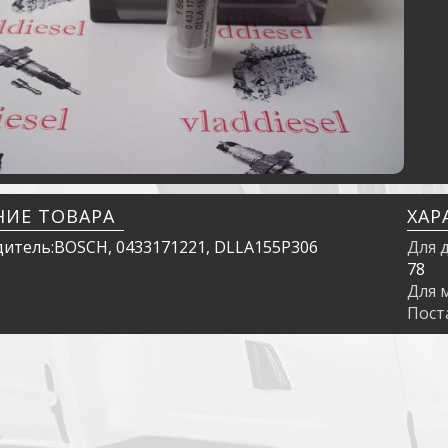
НИЕ ТОВАРА
ХАР
итель:BOSCH, 0433171221, DLLA155P306
Для 
78
Для 
Пос