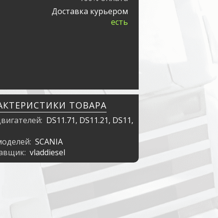
Доставка курьером
есть
АКТЕРИСТИКИ ТОВАРА
двигателей:
DS11.71, DS11.21, DS11,
моделей:
SCANIA
тавщик:
vladdiesel