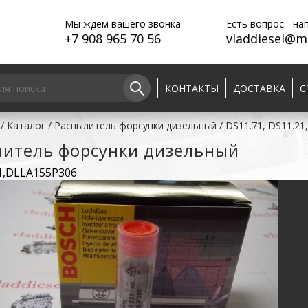
Мы ждем вашего звонка
Есть вопрос - на
+7 908 965 70 56
vladdiesel@ma
КОНТАКТЫ
ДОСТАВКА
С
/
Каталог
/
Распылитель форсунки дизельный
/
DS11.71, DS11.21,
литель форсунки дизельный
1,DLLA155P306