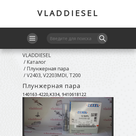
VLADDIESEL
VLADDIESEL
/
Каталог
/
Плунжерная пара
/
V2403, V2203MDI, T200
Плунжерная пара
140163-4220,K334, 9410618122