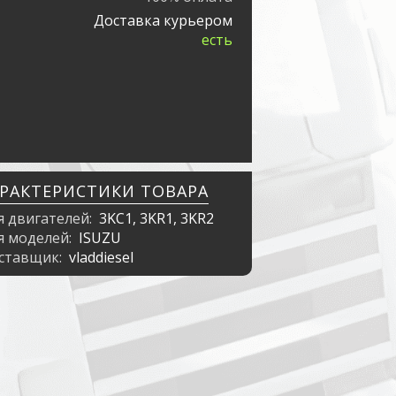
Доставка курьером
есть
АРАКТЕРИСТИКИ ТОВАРА
я двигателей:
3KC1, 3KR1, 3KR2
я моделей:
ISUZU
ставщик:
vladdiesel