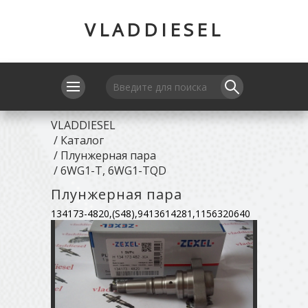
VLADDIESEL
VLADDIESEL
/
Каталог
/
Плунжерная пара
/
6WG1-T, 6WG1-TQD
Плунжерная пара
134173-4820,(S48),9413614281,1156320640