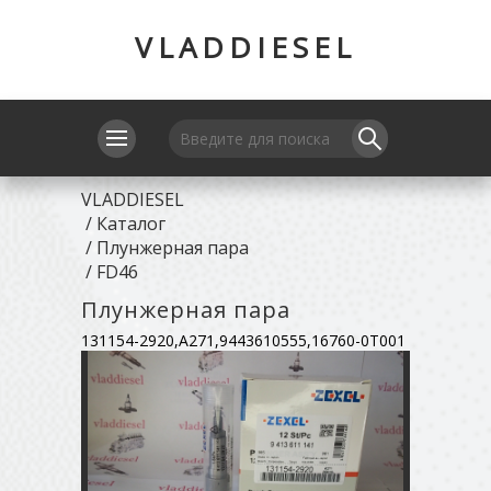
VLADDIESEL
VLADDIESEL
/
Каталог
/
Плунжерная пара
/
FD46
Плунжерная пара
131154-2920,A271,9443610555,16760-0T001