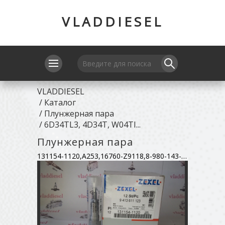
VLADDIESEL
VLADDIESEL
/
Каталог
/
Плунжерная пара
/
6D34TL3, 4D34T, W04TI...
Плунжерная пара
131154-1120,A253,16760-Z9118,8-980-143-790,9443610791,ME755001,22104-2680A