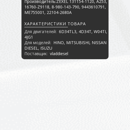
Производитель:ZEXEL 131154-1120, A253,
16760-Z9118, 8-980-143-790, 9443610791,
ME755001, 22104-2680A
ХАРАКТЕРИСТИКИ ТОВАРА
Для двигателей:
6D34TL3, 4D34T, W04TI,
4JG1
Для моделей:
HINO, MITSUBISHI, NISSAN
DIESEL, ISUZU
Поставщик:
vladdiesel