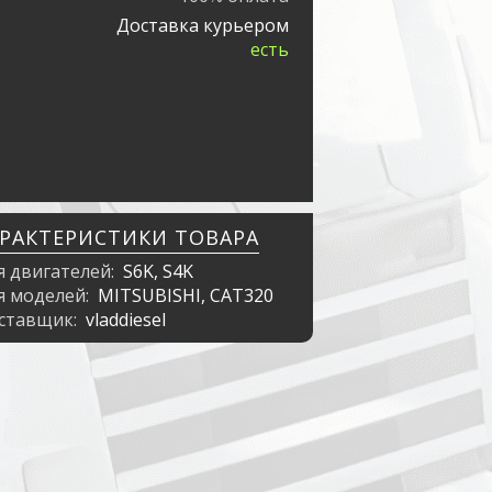
Доставка курьером
есть
АРАКТЕРИСТИКИ ТОВАРА
я двигателей:
S6K, S4K
я моделей:
MITSUBISHI, CAT320
ставщик:
vladdiesel