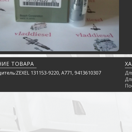
НИЕ ТОВАРА
Х
итель:ZEXEL 131153-9220, A771, 9413610307
Дл
Дл
По