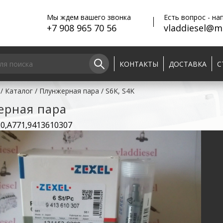
Мы ждем вашего звонка
Есть вопрос - на
+7 908 965 70 56
vladdiesel@ma
КОНТАКТЫ
ДОСТАВКА
С
/
Каталог
/
Плунжерная пара
/
S6K, S4K
ерная пара
0,A771,9413610307