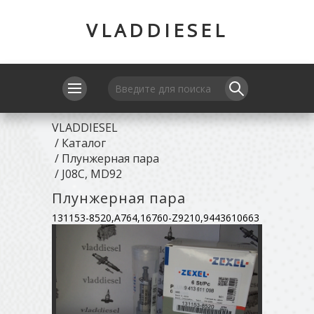
VLADDIESEL
VLADDIESEL
/
Каталог
/
Плунжерная пара
/
J08C, MD92
Плунжерная пара
131153-8520,A764,16760-Z9210,9443610663