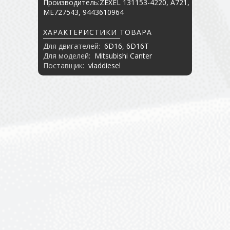
Производитель:ZEXEL 131153-4220, A721,
ME727543, 9443610964
ХАРАКТЕРИСТИКИ ТОВАРА
Для двигателей:
6D16, 6D16T
Для моделей:
Mitsubishi Canter
Поставщик:
vladdiesel