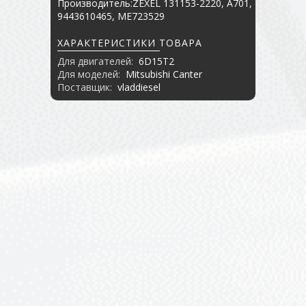
Производитель:ZEXEL 131153-2220, A701,
9443610465, ME723529
ХАРАКТЕРИСТИКИ ТОВАРА
Для двигателей:
6D15T2
Для моделей:
Mitsubishi Canter
Поставщик:
vladdiesel