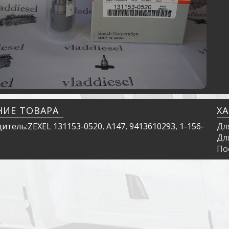
НИЕ ТОВАРА
Х
тель:ZEXEL 131153-0520, A147, 9413610293, 1-156-
Дл
Дл
По