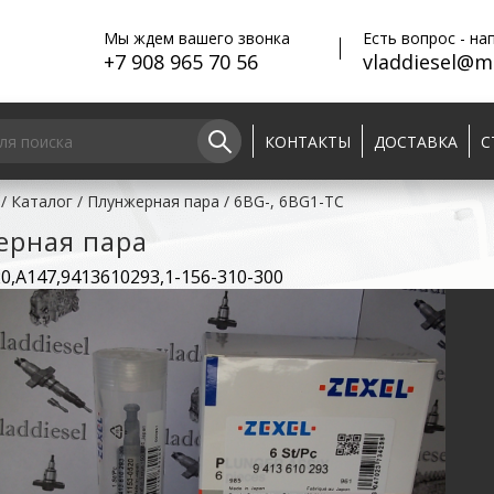
Мы ждем вашего звонка
Есть вопрос - на
+7 908 965 70 56
vladdiesel@ma
КОНТАКТЫ
ДОСТАВКА
С
/
Каталог
/
Плунжерная пара
/
6BG-, 6BG1-TC
ерная пара
0,A147,9413610293,1-156-310-300