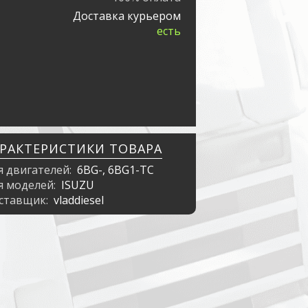
Доставка курьером
есть
АРАКТЕРИСТИКИ ТОВАРА
я двигателей:
6BG-, 6BG1-TC
я моделей:
ISUZU
ставщик:
vladdiesel