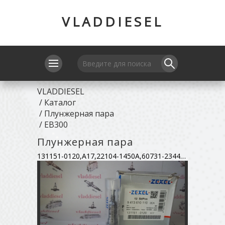
VLADDIESEL
VLADDIESEL
/
Каталог
/
Плунжерная пара
/
EB300
Плунжерная пара
131151-0120,A17,22104-1450A,60731-23440,090150-2370,9413610110